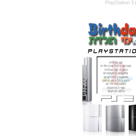
PlayStation
יום הולדת
אטרקציות ליום הולדת
הפקת יום הולדת
מתקנים מתנפחים
פופקורן לאירועים
דוכן צמר גפן מתוק
הפעלות ילדים
שף לאירועים
צלם ארועים
קוסמים לאירועים
זיקוקים
זרי פרחים
תכשיטי כסף
גורי כלבים
כרטיסי ברכה
עוגת יום הולדת
עוגת דורה
עוגת בוב ספוג
עוגת בוב הבנאי
עוגת כדורסל
עוגת כדורגל