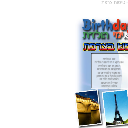
- טיסות צרפת
יום הולדת
אטרקציות ליום הולדת
הפקת יום הולדת
מתקנים מתנפחים
פופקורן לאירועים
דוכן צמר גפן מתוק
הפעלות ילדים
שף לאירועים
צלם ארועים
קוסמים לאירועים
זיקוקים
זרי פרחים
תכשיטי כסף
גורי כלבים
כרטיסי ברכה
עוגת יום הולדת
עוגת דורה
עוגת בוב ספוג
עוגת בוב הבנאי
עוגת כדורסל
עוגת כדורגל