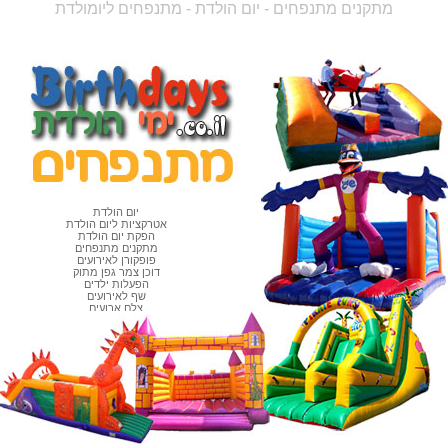
מתקנים מתנפחים - יום הולדת - מתנפחים ליומולדת
יום הולדת
אטרקציות ליום הולדת
הפקת יום הולדת
מתקנים מתנפחים
פופקורן לאירועים
דוכן צמר גפן מתוק
הפעלות ילדים
שף לאירועים
צלם ארועים
קוסמים לאירועים
זיקוקים
זרי פרחים
תכשיטי כסף
גורי כלבים
כרטיסי ברכה
עוגת יום הולדת
עוגת דורה
עוגת בוב ספוג
עוגת בוב הבנאי
עוגת כדורסל
עוגת כדורגל