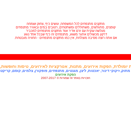
עוגת דובי
עוגת מיקי מאוס
עוגת פו הדוב
מגנט יומולדת
קריקטורה ליום הולדת
מתנה ליום הולדת
מתקנים מתנפחים לכל המשפחה, עושים כיף, צחוק ושמחה
טיפולי ספא
קופצים, מתגלשים, משתוללים ומשתטחים, רטובים במים ובאוויר מתנפחים
צעצועים
מגלשה ענקית עם זרם אדיר ועוד מתקנים מתנפחים למכביר
טיסן רדיו
דרקון מכשולים אתגר משגע, מתנפחים זה כיף שבכל אחד נוגע
מכונית שלט רחוק
אם אתה רוצה מסיבה מוצלחת, אין כמו מתקנים מתנפחים - החוויה מובטחת.
רחפנים
משחקי קופסא
סוני פלייסטיישן 3
קונסולת XBOX
Playmobil
בובות Barbie
בובות Bratz
צבי הנינג'ה צעצועים
 יומולדת
,
הפקות אירועים
,
מתנות
,
אטרקציות לאירועים
,
טיסות וחופשות
,
פאוור רנגר
עגלות לתינוקות
 מתוק
,
זיקוקי דינור
,
יאכטות
,
ליצן
,
מגנטים
,
מתנפחים
,
פופקורן
,
צלמים
,
קוסם
,
קריקטו
ערסלי ישיבה
הפקת אירועים
צעצועי LEGO
הזכויות באתר זה שמורות © 2007-2017
כרטיס טיסה
יורודיסני
טיסה בשמי הארץ
כדורים פורחים
טיולי ג'יפים
טיול טרקטורונים
מועדון צניחה
מצנחי רחיפה
צלילה חופשית
גלישת עפיפונים
השכרת אופנועי ים
קורקינט ממונע
חנות אופניים
חופשה בתאילנד
נופש ביוון