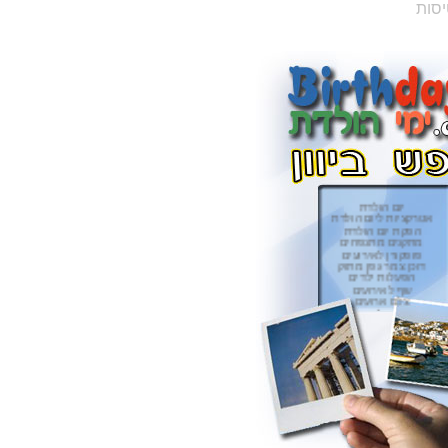
יסות
יום הולדת
אטרקציות ליום הולדת
הפקת יום הולדת
מתקנים מתנפחים
פופקורן לאירועים
דוכן צמר גפן מתוק
הפעלות ילדים
שף לאירועים
צלם ארועים
קוסמים לאירועים
זיקוקים
זרי פרחים
תכשיטי כסף
גורי כלבים
כרטיסי ברכה
עוגת יום הולדת
עוגת דורה
עוגת בוב ספוג
עוגת בוב הבנאי
עוגת כדורסל
עוגת כדורגל